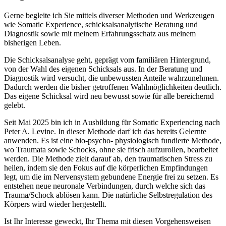
Gerne begleite ich Sie mittels diverser Methoden und Werkzeugen
wie Somatic Experience, schicksalsanalytische Beratung und
Diagnostik sowie mit meinem Erfahrungsschatz aus meinem
bisherigen Leben.
Die Schicksalsanalyse geht, geprägt vom familiären Hintergrund,
von der Wahl des eigenen Schicksals aus. In der Beratung und
Diagnostik wird versucht, die unbewussten Anteile wahrzunehmen.
Dadurch werden die bisher getroffenen Wahlmöglichkeiten deutlich.
Das eigene Schicksal wird neu bewusst sowie für alle bereichernd
gelebt.
Seit Mai 2025 bin ich in Ausbildung für Somatic Experiencing nach
Peter A. Levine. In dieser Methode darf ich das bereits Gelernte
anwenden. Es ist eine bio-psycho- physiologisch fundierte Methode,
wo Traumata sowie Schocks, ohne sie frisch aufzurollen, bearbeitet
werden. Die Methode zielt darauf ab, den traumatischen Stress zu
heilen, indem sie den Fokus auf die körperlichen Empfindungen
legt, um die im Nervensystem gebundene Energie frei zu setzen. Es
entstehen neue neuronale Verbindungen, durch welche sich das
Trauma/Schock ablösen kann. Die natürliche Selbstregulation des
Körpers wird wieder hergestellt.
Ist Ihr Interesse geweckt, Ihr Thema mit diesen Vorgehensweisen